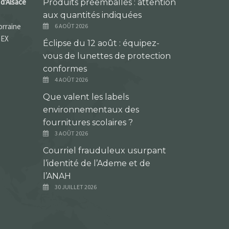
d'Alsace
Produits préemballés : attention
aux quantités indiquées
orraine
6 AOÛT 2026
DEX
Éclipse du 12 août : équipez-
vous de lunettes de protection
conformes
4 AOÛT 2026
Que valent les labels
environnementaux des
fournitures scolaires ?
3 AOÛT 2026
Courriel frauduleux usurpant
l’identité de l’Ademe et de
l’ANAH
30 JUILLET 2026