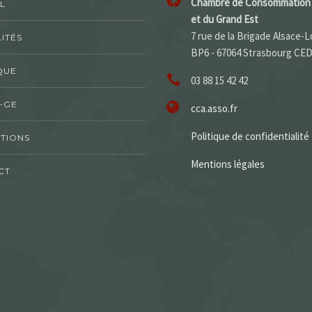
Chambre de Consommation 
L
et du Grand Est
7 rue de la Brigade Alsace-L
ITÉS
BP6 - 67064 Strasbourg CE
QUE
03 88 15 42 42
-GE
cca.asso.fr
Politique de confidentialité
TIONS
Mentions légales
CT