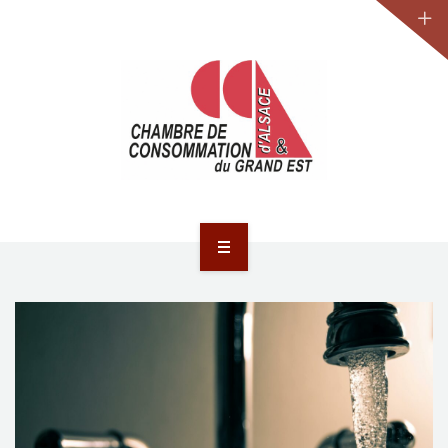
JURIDIQUE
LA CCA-GE
NOS ACTIONS
CONTACT
ACCUEIL
ACTUALITÉS
JURIDIQUE
LA CCA-GE