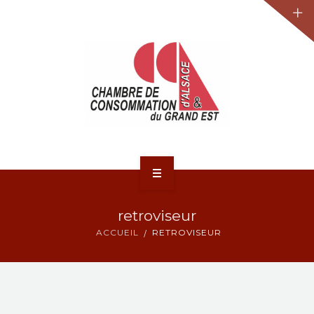
JURIDIQUE
LA CCA-GE
NOS ACTIONS
CONTACT
ACCUEIL
retroviseur
ACTUALITÉS
ACCUEIL
RETROVISEUR
JURIDIQUE
LA CCA-GE