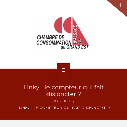
JURIDIQUE
LA CCA-GE
NOS ACTIONS
CONTACT
ACCUEIL
Linky… le compteur qui fait
ACTUALITÉS
disjoncter ?
ACCUEIL
JURIDIQUE
LINKY… LE COMPTEUR QUI FAIT DISJONCTER ?
LA CCA-GE