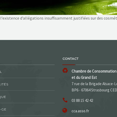
existence d’allégations insuffisamment justifiées sur des cosmét
CONTACT
Chambre de Consommation 
L
et du Grand Est
7 rue de la Brigade Alsace-L
ITÉS
BP6 - 67064 Strasbourg CE
QUE
03 88 15 42 42
-GE
cca.asso.fr