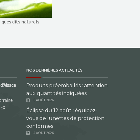
iques dits naturels
NOS DERNIÈRES ACTUALITÉS
d'Alsace
Produits préemballés : attention
aux quantités indiquées
orraine
6 AOÛT 2026
DEX
Éclipse du 12 août : équipez-
vous de lunettes de protection
conformes
4 AOÛT 2026