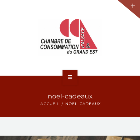
JURIDIQUE
LA CCA-GE
NOS ACTIONS
CONTACT
ACCUEIL
noel-cadeaux
ACTUALITÉS
ACCUEIL
NOEL-CADEAUX
JURIDIQUE
LA CCA-GE