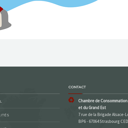
CONTACT
Chambre de Consommation 
L
et du Grand Est
7 rue de la Brigade Alsace-L
ITÉS
BP6 - 67064 Strasbourg CE