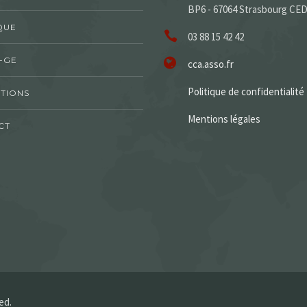
BP6 - 67064 Strasbourg CE
QUE
03 88 15 42 42
-GE
cca.asso.fr
Politique de confidentialité
TIONS
Mentions légales
CT
ed.