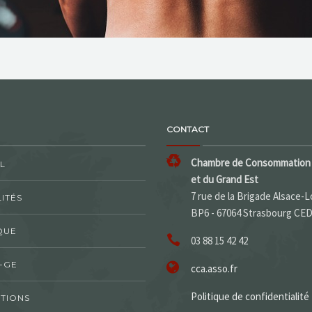
CONTACT
Chambre de Consommation 
L
et du Grand Est
7 rue de la Brigade Alsace-L
ITÉS
BP6 - 67064 Strasbourg CE
QUE
03 88 15 42 42
-GE
cca.asso.fr
Politique de confidentialité
TIONS