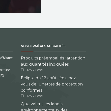
NOS DERNIÈRES ACTUALITÉS
d'Alsace
Produits préemballés : attention
aux quantités indiquées
orraine
6 AOÛT 2026
DEX
Éclipse du 12 août : équipez-
vous de lunettes de protection
conformes
4 AOÛT 2026
Que valent les labels
environnementaux des