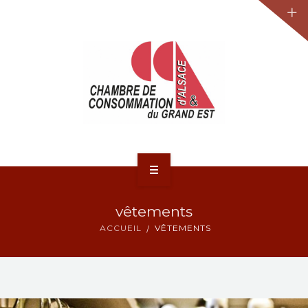
JURIDIQUE
LA CCA-GE
NOS ACTIONS
CONTACT
ACCUEIL
vêtements
ACTUALITÉS
ACCUEIL
VÊTEMENTS
JURIDIQUE
LA CCA-GE