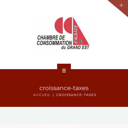
JURIDIQUE
LA CCA-GE
NOS ACTIONS
CONTACT
ACCUEIL
croissance-taxes
ACTUALITÉS
ACCUEIL
CROISSANCE-TAXES
JURIDIQUE
LA CCA-GE