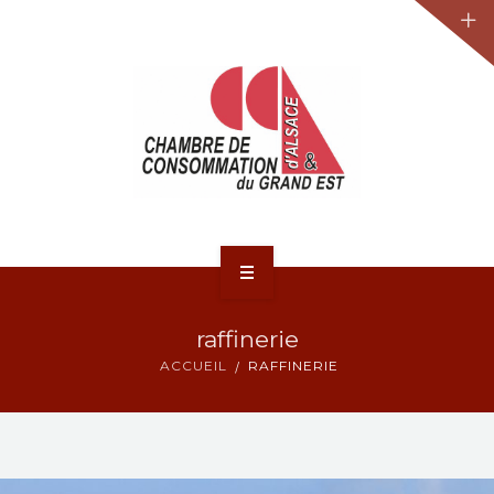
JURIDIQUE
LA CCA-GE
NOS ACTIONS
CONTACT
ACCUEIL
raffinerie
ACTUALITÉS
ACCUEIL
RAFFINERIE
JURIDIQUE
LA CCA-GE