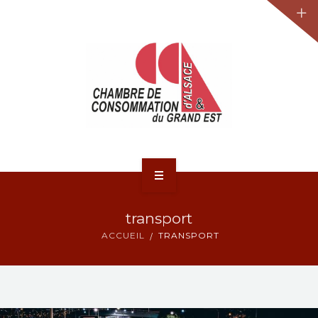
JURIDIQUE
LA CCA-GE
NOS ACTIONS
CONTACT
ACCUEIL
transport
ACTUALITÉS
ACCUEIL
TRANSPORT
JURIDIQUE
LA CCA-GE