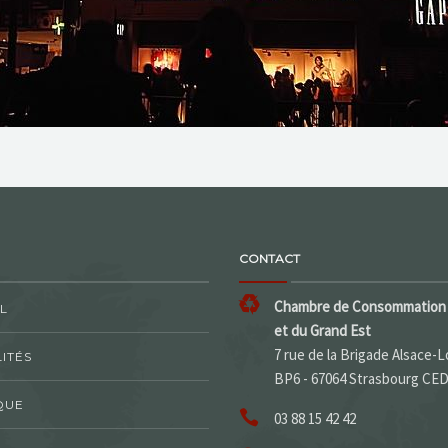
CONTACT
Chambre de Consommation 
L
et du Grand Est
7 rue de la Brigade Alsace-L
ITÉS
BP6 - 67064 Strasbourg CE
QUE
03 88 15 42 42