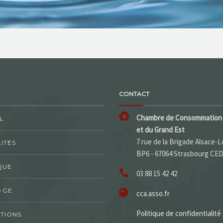
CONTACT
Chambre de Consommation 
L
et du Grand Est
7 rue de la Brigade Alsace-L
ITÉS
BP6 - 67064 Strasbourg CE
QUE
03 88 15 42 42
-GE
cca.asso.fr
Politique de confidentialité
TIONS