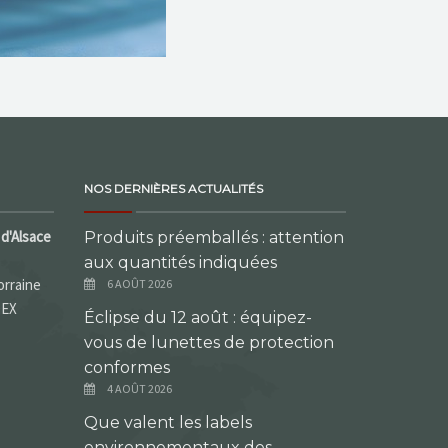
NOS DERNIÈRES ACTUALITÉS
d'Alsace
Produits préemballés : attention
aux quantités indiquées
orraine
6 AOÛT 2026
DEX
Éclipse du 12 août : équipez-
vous de lunettes de protection
conformes
4 AOÛT 2026
Que valent les labels
environnementaux des