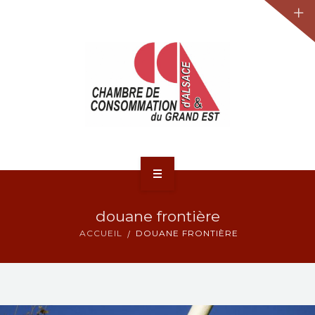
JURIDIQUE
LA CCA-GE
NOS ACTIONS
CONTACT
ACCUEIL
douane frontière
ACTUALITÉS
ACCUEIL
DOUANE FRONTIÈRE
JURIDIQUE
LA CCA-GE