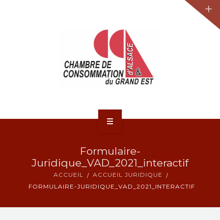
JURIDIQUE
LA CCA-GE
NOS ACTIONS
CONTACT
ACCUEIL
Formulaire-
ACTUALITÉS
Juridique_VAD_2021_interactif
ACCUEIL
ACCUEIL JURIDIQUE
JURIDIQUE
FORMULAIRE-JURIDIQUE_VAD_2021_INTERACTIF
LA CCA-GE