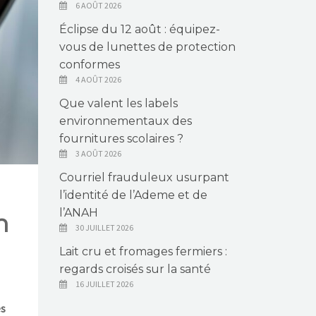
6 AOÛT 2026
Éclipse du 12 août : équipez-
vous de lunettes de protection
conformes
4 AOÛT 2026
Que valent les labels
environnementaux des
fournitures scolaires ?
3 AOÛT 2026
Courriel frauduleux usurpant
l’identité de l’Ademe et de
l’ANAH
n
30 JUILLET 2026
Lait cru et fromages fermiers :
regards croisés sur la santé
16 JUILLET 2026
es