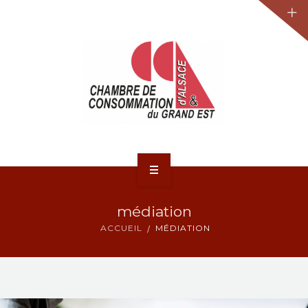
JURIDIQUE
LA CCA-GE
NOS ACTIONS
CONTACT
ACCUEIL
médiation
ACTUALITÉS
ACCUEIL
MÉDIATION
JURIDIQUE
LA CCA-GE