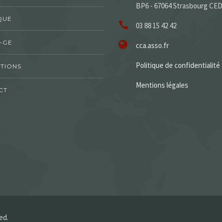
BP6 - 67064 Strasbourg CE
QUE
03 88 15 42 42
-GE
cca.asso.fr
Politique de confidentialité
TIONS
Mentions légales
CT
ed.