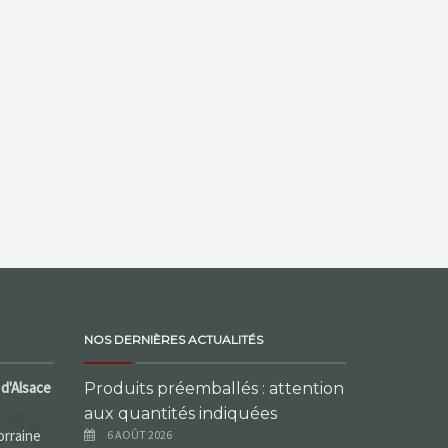
NOS DERNIÈRES ACTUALITÉS
d'Alsace
Produits préemballés : attention
aux quantités indiquées
orraine
6 AOÛT 2026