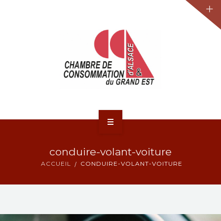
JURIDIQUE
LA CCA-GE
NOS ACTIONS
CONTACT
ACCUEIL
conduire-volant-voiture
ACTUALITÉS
ACCUEIL
CONDUIRE-VOLANT-VOITURE
JURIDIQUE
LA CCA-GE