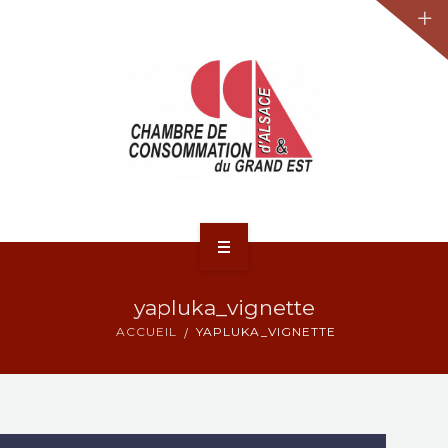
JURIDIQUE
LA CCA-GE
NOS ACTIONS
CONTACT
ACCUEIL
yapluka_vignette
ACTUALITÉS
ACCUEIL
YAPLUKA_VIGNETTE
JURIDIQUE
LA CCA-GE