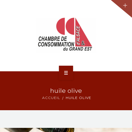
JURIDIQUE
LA CCA-GE
NOS ACTIONS
CONTACT
ACCUEIL
huile olive
ACTUALITÉS
ACCUEIL
HUILE OLIVE
JURIDIQUE
LA CCA-GE