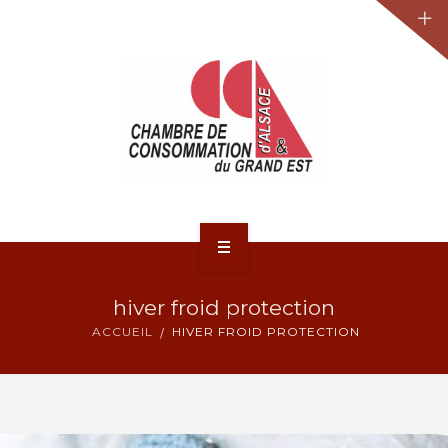
JURIDIQUE
LA CCA-GE
NOS ACTIONS
CONTACT
ACCUEIL
hiver froid protection
ACTUALITÉS
ACCUEIL
HIVER FROID PROTECTION
JURIDIQUE
LA CCA-GE