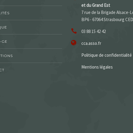
et du Grand Est
7 rue de la Brigade Alsace-L
ITÉS
BP6 - 67064 Strasbourg CE
QUE
03 88 15 42 42
-GE
cca.asso.fr
Politique de confidentialité
TIONS
Mentions légales
CT