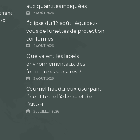
aux quantités indiquées
orraine
6 AOÛT 2026
DEX
Éclipse du 12 août : équipez-
vous de lunettes de protection
conformes
4 AOÛT 2026
Que valent les labels
environnementaux des
fournitures scolaires ?
3 AOÛT 2026
Courriel frauduleux usurpant
l’identité de l’Ademe et de
l’ANAH
30 JUILLET 2026