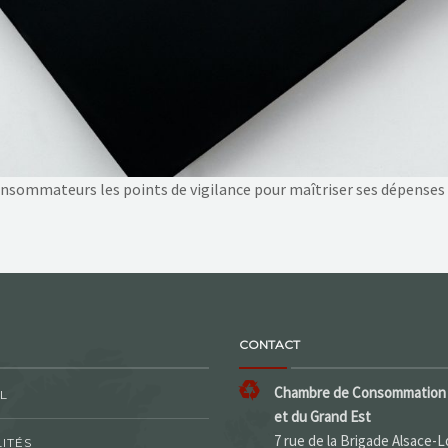
consommateurs les points de vigilance pour maîtriser ses dépenses 
CONTACT
Chambre de Consommation 
L
et du Grand Est
7 rue de la Brigade Alsace-L
ITÉS