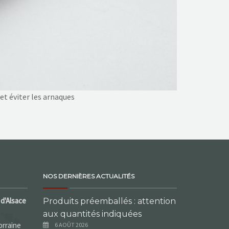
et éviter les arnaques
NOS DERNIÈRES ACTUALITÉS
d'Alsace
Produits préemballés : attention
aux quantités indiquées
orraine
6 AOÛT 2026