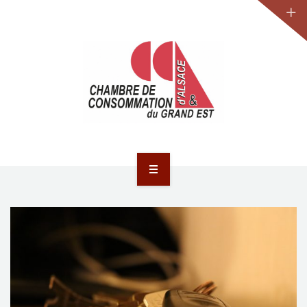
JURIDIQUE
LA CCA-GE
NOS ACTIONS
CONTACT
ACCUEIL
ACTUALITÉS
JURIDIQUE
LA CCA-GE