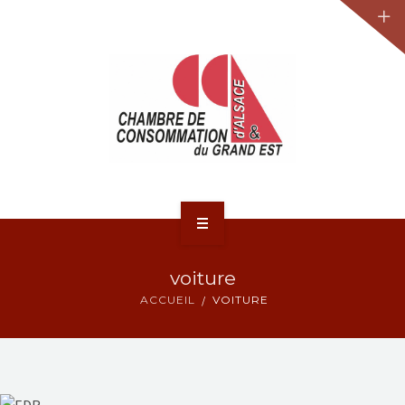
JURIDIQUE
LA CCA-GE
NOS ACTIONS
CONTACT
ACCUEIL
voiture
ACTUALITÉS
ACCUEIL
VOITURE
JURIDIQUE
LA CCA-GE