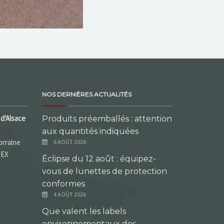
NOS DERNIÈRES ACTUALITÉS
d'Alsace
Produits préemballés : attention
aux quantités indiquées
orraine
6 AOÛT 2026
DEX
Éclipse du 12 août : équipez-
vous de lunettes de protection
conformes
4 AOÛT 2026
Que valent les labels
environnementaux des