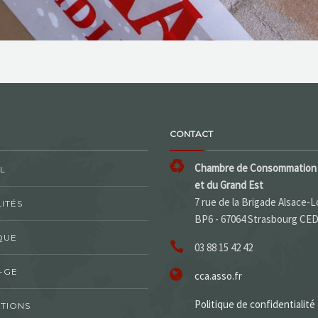
CONTACT
Chambre de Consommation 
L
et du Grand Est
7 rue de la Brigade Alsace-L
ITÉS
BP6 - 67064 Strasbourg CE
QUE
03 88 15 42 42
-GE
cca.asso.fr
Politique de confidentialité
TIONS