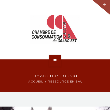
JURIDIQUE
LA CCA-GE
NOS ACTIONS
CONTACT
ACCUEIL
ressource en eau
ACTUALITÉS
ACCUEIL
RESSOURCE EN EAU
JURIDIQUE
LA CCA-GE