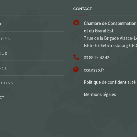
CONTACT
Chambre de Consommation 
L
et du Grand Est
7 rue de la Brigade Alsace-L
ITÉS
BP6 - 67064 Strasbourg CE
QUE
03 88 15 42 42
-GE
cca.asso.fr
Politique de confidentialité
TIONS
Mentions légales
CT