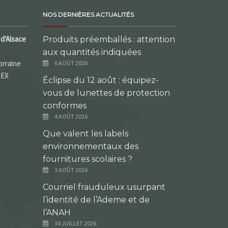
NOS DERNIÈRES ACTUALITÉS
d'Alsace
Produits préemballés : attention
aux quantités indiquées
orraine
6 AOÛT 2026
DEX
Éclipse du 12 août : équipez-
vous de lunettes de protection
conformes
4 AOÛT 2026
Que valent les labels
environnementaux des
fournitures scolaires ?
3 AOÛT 2026
Courriel frauduleux usurpant
l’identité de l’Ademe et de
l’ANAH
30 JUILLET 2026