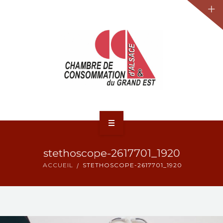
JURIDIQUE
LA CCA-GE
NOS ACTIONS
CONTACT
ACCUEIL
stethoscope-2617701_1920
ACTUALITÉS
ACCUEIL
STETHOSCOPE-2617701_1920
JURIDIQUE
LA CCA-GE