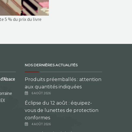
e 5 % du prix du livre
NOS DERNIÈRES ACTUALITÉS
d'Alsace
Produits préemballés : attention
aux quantités indiquées
orraine
6 AOÛT 2026
DEX
Éclipse du 12 août : équipez-
vous de lunettes de protection
conformes
4 AOÛT 2026