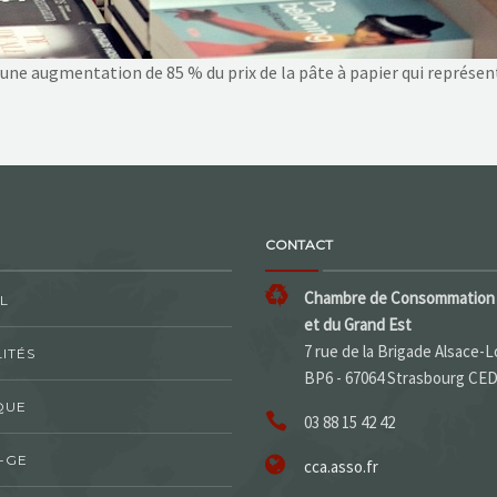
 une augmentation de 85 % du prix de la pâte à papier qui représent
CONTACT
Chambre de Consommation 
L
et du Grand Est
7 rue de la Brigade Alsace-L
ITÉS
BP6 - 67064 Strasbourg CE
QUE
03 88 15 42 42
-GE
cca.asso.fr