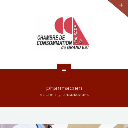
JURIDIQUE
LA CCA-GE
NOS ACTIONS
CONTACT
ACCUEIL
pharmacien
ACTUALITÉS
ACCUEIL
PHARMACIEN
JURIDIQUE
LA CCA-GE