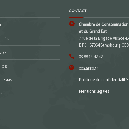
CONTACT
Chambre de Consommation 
L
et du Grand Est
7 rue de la Brigade Alsace-L
ITÉS
BP6 - 67064 Strasbourg CE
QUE
03 88 15 42 42
-GE
cca.asso.fr
Politique de confidentialité
TIONS
Mentions légales
CT