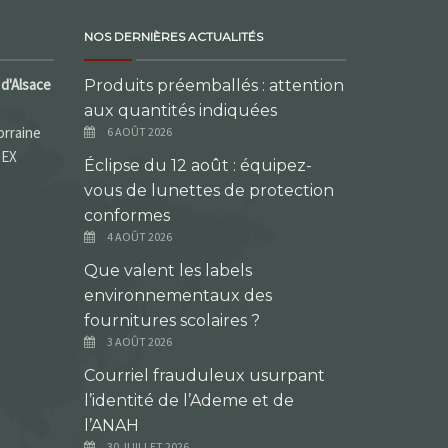
NOS DERNIÈRES ACTUALITÉS
d'Alsace
Produits préemballés : attention
aux quantités indiquées
orraine
6 AOÛT 2026
DEX
Éclipse du 12 août : équipez-
vous de lunettes de protection
conformes
4 AOÛT 2026
Que valent les labels
environnementaux des
fournitures scolaires ?
3 AOÛT 2026
Courriel frauduleux usurpant
l’identité de l’Ademe et de
l’ANAH
30 JUILLET 2026