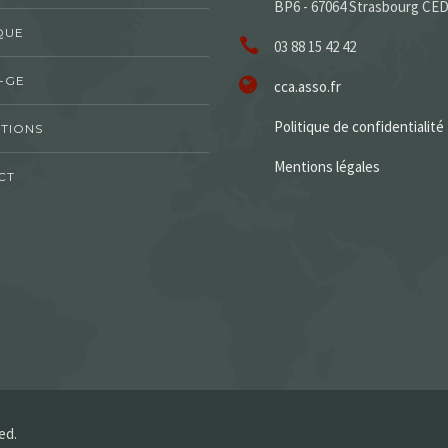
BP6 - 67064 Strasbourg CE
QUE
03 88 15 42 42
-GE
cca.asso.fr
Politique de confidentialité
TIONS
Mentions légales
CT
ed.