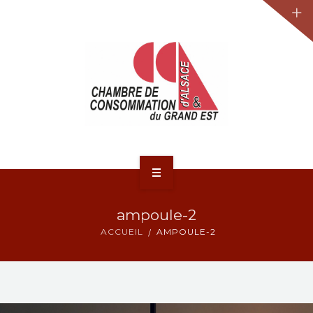
JURIDIQUE
LA CCA-GE
NOS ACTIONS
CONTACT
ACCUEIL
ampoule-2
ACTUALITÉS
ACCUEIL
AMPOULE-2
JURIDIQUE
LA CCA-GE