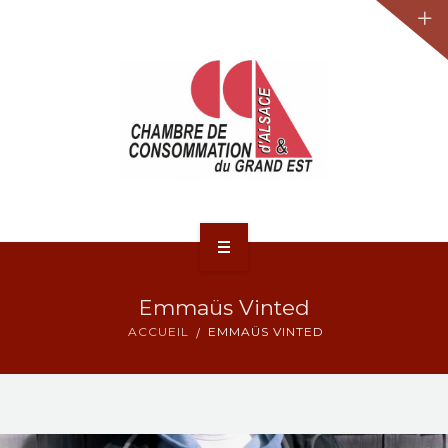
JURIDIQUE
LA CCA-GE
NOS ACTIONS
CONTACT
ACCUEIL
Emmaüs Vinted
ACTUALITÉS
ACCUEIL
EMMAÜS VINTED
JURIDIQUE
LA CCA-GE