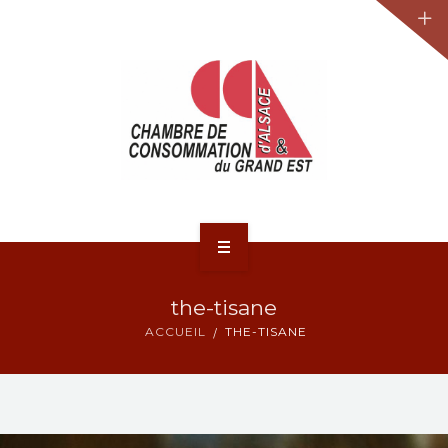
JURIDIQUE
LA CCA-GE
NOS ACTIONS
CONTACT
ACCUEIL
the-tisane
ACTUALITÉS
ACCUEIL
THE-TISANE
JURIDIQUE
LA CCA-GE