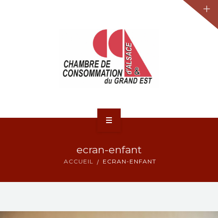
JURIDIQUE
LA CCA-GE
NOS ACTIONS
CONTACT
ACCUEIL
ecran-enfant
ACTUALITÉS
ACCUEIL
ECRAN-ENFANT
JURIDIQUE
LA CCA-GE