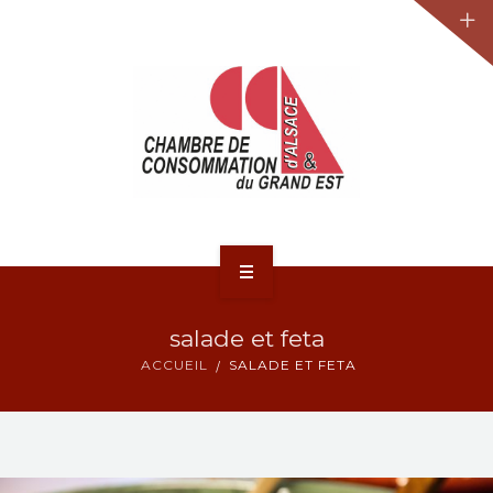
JURIDIQUE
LA CCA-GE
NOS ACTIONS
CONTACT
ACCUEIL
salade et feta
ACTUALITÉS
ACCUEIL
SALADE ET FETA
JURIDIQUE
LA CCA-GE