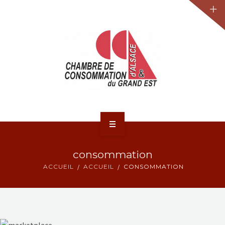
JURIDIQUE
LA CCA-GE
NOS ACTIONS
CONTACT
ACCUEIL
consommation
ACTUALITÉS
ACCUEIL
ACCUEIL
CONSOMMATION
JURIDIQUE
LA CCA-GE