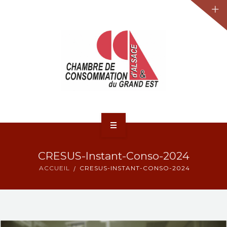
JURIDIQUE
LA CCA-GE
NOS ACTIONS
CONTACT
ACCUEIL
CRESUS-Instant-Conso-2024
ACTUALITÉS
ACCUEIL
CRESUS-INSTANT-CONSO-2024
JURIDIQUE
LA CCA-GE