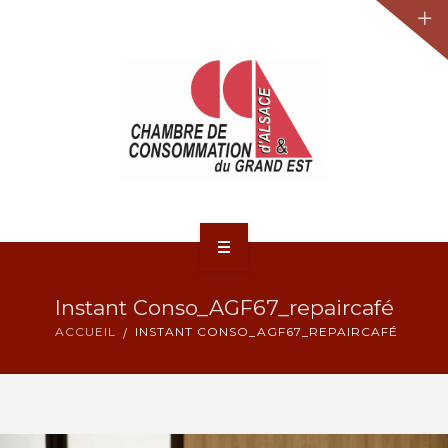
JURIDIQUE
LA CCA-GE
NOS ACTIONS
CONTACT
ACCUEIL
Instant Conso_AGF67_repaircafé
ACTUALITÉS
ACCUEIL
INSTANT CONSO_AGF67_REPAIRCAFÉ
JURIDIQUE
LA CCA-GE