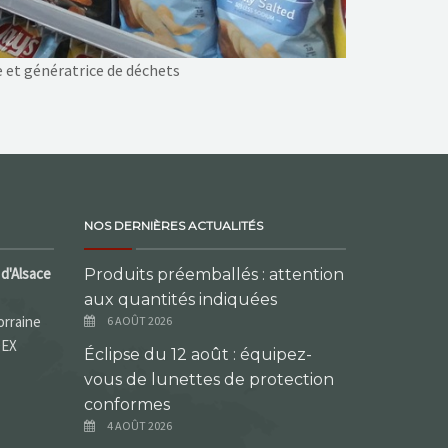
 et génératrice de déchets
NOS DERNIÈRES ACTUALITÉS
d'Alsace
Produits préemballés : attention
aux quantités indiquées
orraine
6 AOÛT 2026
DEX
Éclipse du 12 août : équipez-
vous de lunettes de protection
conformes
4 AOÛT 2026