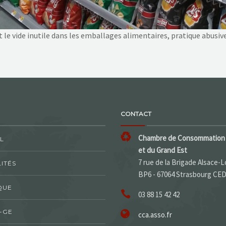
 vide inutile dans les emballages alimentaires, pratique abusive
CONTACT
Chambre de Consommation 
L
et du Grand Est
7 rue de la Brigade Alsace-L
ITÉS
BP6 - 67064 Strasbourg CE
QUE
03 88 15 42 42
-GE
cca.asso.fr