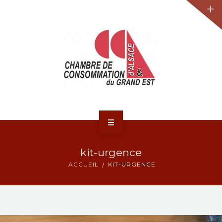
JURIDIQUE
LA CCA-GE
NOS ACTIONS
CONTACT
ACCUEIL
kit-urgence
ACTUALITÉS
ACCUEIL
KIT-URGENCE
JURIDIQUE
LA CCA-GE