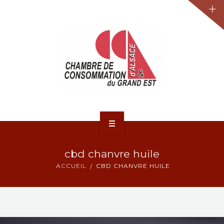
JURIDIQUE
LA CCA-GE
NOS ACTIONS
CONTACT
ACCUEIL
cbd chanvre huile
ACTUALITÉS
ACCUEIL
CBD CHANVRE HUILE
JURIDIQUE
LA CCA-GE