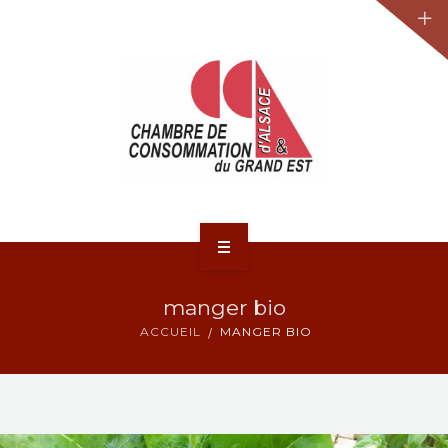
JURIDIQUE
LA CCA-GE
NOS ACTIONS
CONTACT
ACCUEIL
manger bio
ACTUALITÉS
ACCUEIL
MANGER BIO
JURIDIQUE
LA CCA-GE