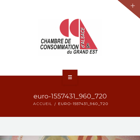
JURIDIQUE
LA CCA-GE
NOS ACTIONS
CONTACT
ACCUEIL
euro-1557431_960_720
ACTUALITÉS
ACCUEIL
EURO-1557431_960_720
JURIDIQUE
LA CCA-GE