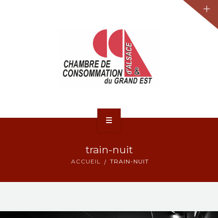
JURIDIQUE
LA CCA-GE
NOS ACTIONS
CONTACT
ACCUEIL
train-nuit
ACTUALITÉS
ACCUEIL
TRAIN-NUIT
JURIDIQUE
LA CCA-GE